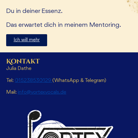
Du in deiner Essenz.
Das erwartet dich in meinem Mentoring.
Ich will mehr
Kontakt
Julia Dathe
Tel:
015238530129
(WhatsApp & Telegram)
Mail:
info@vortexvocals.de