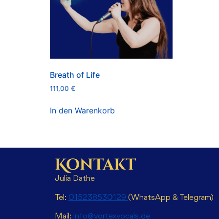
Breath of Life
111,00
€
In den Warenkorb
Kontakt
Julia Dathe
Tel:
015238530129
(WhatsApp & Telegram)
Mail:
info@vortexvocals.de