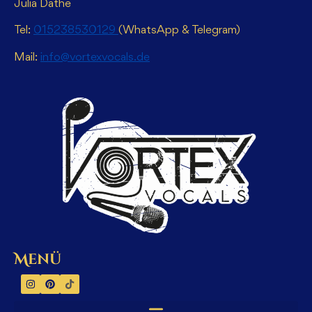
Julia Dathe
Tel:
015238530129
(WhatsApp & Telegram)
Mail:
info@vortexvocals.de
Menü